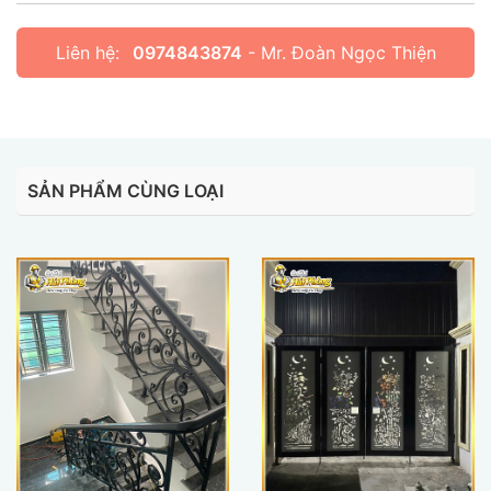
Liên hệ:
0974843874
- Mr. Đoàn Ngọc Thiện
SẢN PHẨM CÙNG LOẠI