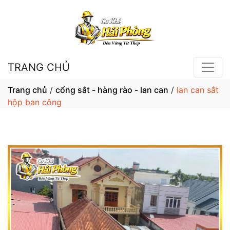
TRANG CHỦ
Trang chủ
/
cổng sắt - hàng rào - lan can
/
lan can sắt
hộp ban công