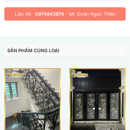
Liên hệ:
0974843874
- Mr. Đoàn Ngọc Thiện
SẢN PHẨM CÙNG LOẠI