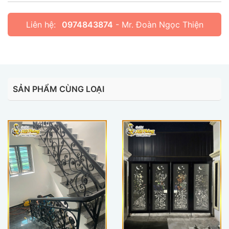
Liên hệ:
0974843874
- Mr. Đoàn Ngọc Thiện
SẢN PHẨM CÙNG LOẠI