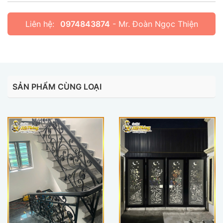
Liên hệ:
0974843874
- Mr. Đoàn Ngọc Thiện
SẢN PHẨM CÙNG LOẠI