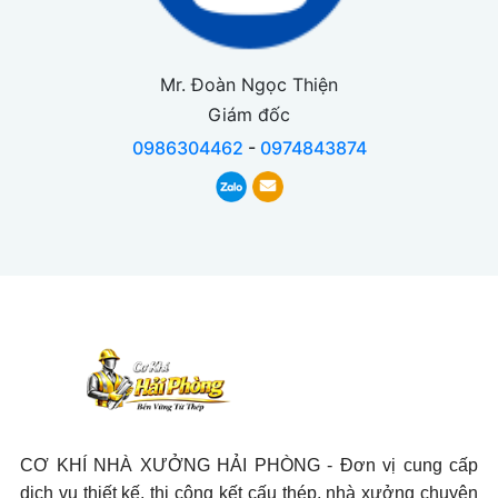
Mr. Đoàn Ngọc Thiện
Giám đốc
0986304462
-
0974843874
CƠ KHÍ NHÀ XƯỞNG HẢI PHÒNG - Đơn vị cung cấp
dịch vụ thiết kế, thi công kết cấu thép, nhà xưởng chuyên